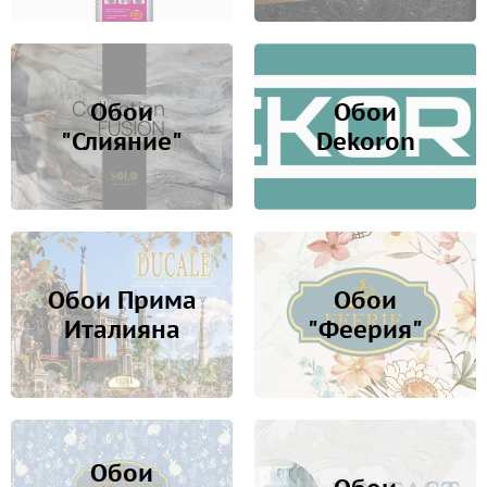
Обои
Обои
"Слияние"
Dekoron
Обои Прима
Обои
Италияна
"Феерия"
Обои