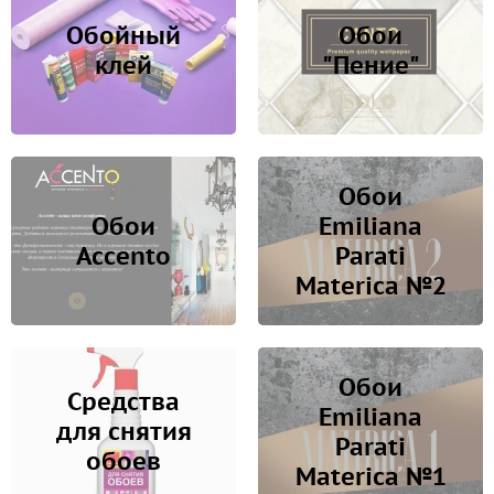
Обойный
Обои
клей
"Пение"
Обои
Обои
Emiliana
Accento
Parati
Materica №2
Обои
Средства
Emiliana
для снятия
Parati
обоев
Materica №1