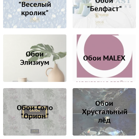
Обои
"Веселый
"Белфаст"
кролик"
Обои
Обои MALEX
Элизиум
Обои
Обои Соло
Хрустальный
"Орион"
лёд