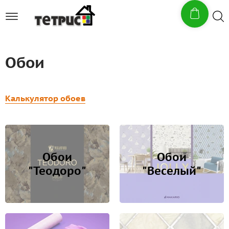
Обои
Калькулятор обоев
Обои
Обои
"Теодоро"
"Веселый"