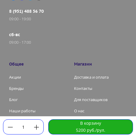
8 (951) 488 56 70
09:00 - 19:00
сб-вс
09:00 - 17:00
Общее
Магазин
Акции
Доставка и оплата
Бренды
Контакты
Блог
Для поставщиков
Наши работы
О нас
В корзину
1
ИП Белозерова Н.А. |
Политика конфиденциальности
|
5200 руб./рул.