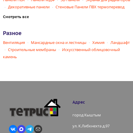
Декоративные панели
Стеновые Панели ПВХ термоперевод
Смотреть все
Разное
Вентиляция
Мансардные окна и лестницы
Химия
Ландшафт
Строительные мембраны
Искусственный облицовочный
камень
Адрес
город Кыштым
ул. К.Либкнехта д.97