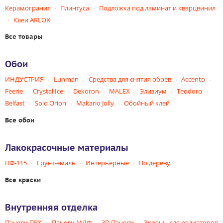
Керамогранит
Плинтуса
Подложка под ламинат и кварцвинил
Клеи ARLOK
Все товары
Обои
ИНДУСТРИЯ
Lunman
Средства для снятия обоев
Accento
Feerie
Crystal Ice
Dekoron
MALEX
Элизиум
Teodoro
Belfast
Solo Orion
Makario Jolly
Обойный клей
Все обои
Лакокрасочные материалы
ПФ-115
Грунт-эмаль
Интерьерные
По дереву
Все краски
Внутренняя отделка
Панели ПВХ
Панели МДФ
3D Панели
Экраны для радиаторов