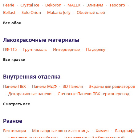
Feerie
Crystal Ice
Dekoron
MALEX
Элизиум
Teodoro
Belfast
Solo Orion
Makario Jolly
Обойный клей
Все обои
Лакокрасочные материалы
ПФ-115
Грунт-эмаль
Интерьерные
По дереву
Все краски
Внутренняя отделка
Панели ПВХ
Панели МДФ
3D Панели
Экраны для радиаторов
Декоративные панели
Стеновые Панели ПВХ термоперевод
Смотреть все
Разное
Вентиляция
Мансардные окна и лестницы
Химия
Ландшафт
Строительные мембраны
Искусственный облицовочный