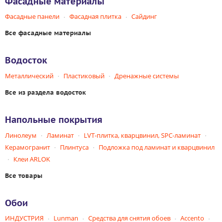
Фасадные материалы
Фасадные панели
Фасадная плитка
Сайдинг
Все фасадные материалы
Водосток
Металлический
Пластиковый
Дренажные системы
Все из раздела водосток
Напольные покрытия
Линолеум
Ламинат
LVT-плитка, кварцвинил, SPC-ламинат
Керамогранит
Плинтуса
Подложка под ламинат и кварцвинил
Клеи ARLOK
Все товары
Обои
ИНДУСТРИЯ
Lunman
Средства для снятия обоев
Accento