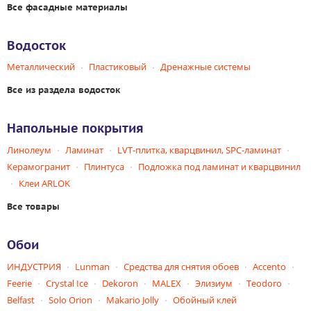
Все фасадные материалы
Водосток
Металлический
Пластиковый
Дренажные системы
Все из раздела водосток
Напольные покрытия
Линолеум
Ламинат
LVT-плитка, кварцвинил, SPC-ламинат
Керамогранит
Плинтуса
Подложка под ламинат и кварцвинил
Клеи ARLOK
Все товары
Обои
ИНДУСТРИЯ
Lunman
Средства для снятия обоев
Accento
Feerie
Crystal Ice
Dekoron
MALEX
Элизиум
Teodoro
Belfast
Solo Orion
Makario Jolly
Обойный клей