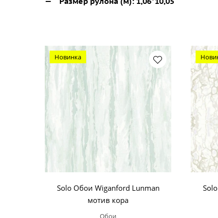
Размер рулона (м):
1,06*10,05
Новинка
Нови
Solo Обои Wiganford Lunman
Sol
мотив кора
Обои