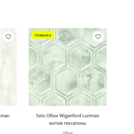
Новинка
nman
Solo Обои Wiganford Lunman
мотив гексагоны
Обои