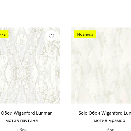
нка
Новинка
o Обои Wiganford Lunman
Solo Обои Wiganford Lu
мотив паутина
мотив мрамор
Обои
Обои