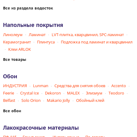
Все из раздела водосток
Напольные покрытия
Линолеум
Ламинат
LVT-плитка, кварцвинил, SPC-ламинат
Керамогранит
Плинтуса
Подложка под ламинат и кварцвинил
Клеи ARLOK
Все товары
Обои
ИНДУСТРИЯ
Lunman
Средства для снятия обоев
Accento
Feerie
Crystal Ice
Dekoron
MALEX
Элизиум
Teodoro
Belfast
Solo Orion
Makario Jolly
Обойный клей
Все обои
Лакокрасочные материалы