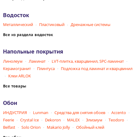
Водосток
Металлический
Пластиковый
Дренажные системы
Все из раздела водосток
Напольные покрытия
Линолеум
Ламинат
LVT-плитка, кварцвинил, SPC-ламинат
Керамогранит
Плинтуса
Подложка под ламинат и кварцвинил
Клеи ARLOK
Все товары
Обои
ИНДУСТРИЯ
Lunman
Средства для снятия обоев
Accento
Feerie
Crystal Ice
Dekoron
MALEX
Элизиум
Teodoro
Belfast
Solo Orion
Makario Jolly
Обойный клей