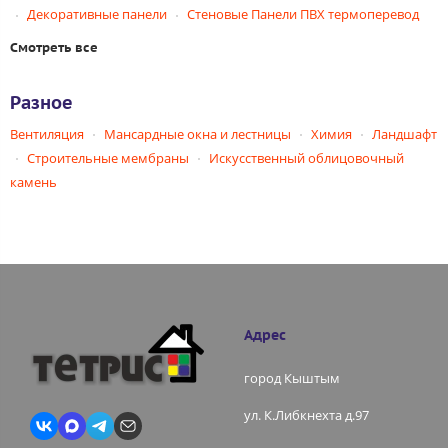
Декоративные панели
Стеновые Панели ПВХ термоперевод
Смотреть все
Разное
Вентиляция
Мансардные окна и лестницы
Химия
Ландшафт
Строительные мембраны
Искусственный облицовочный
камень
Адрес
город Кыштым
ул. К.Либкнехта д.97