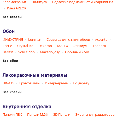
Керамогранит
Плинтуса
Подложка под ламинат и кварцвинил
Клеи ARLOK
Все товары
Обои
ИНДУСТРИЯ
Lunman
Средства для снятия обоев
Accento
Feerie
Crystal Ice
Dekoron
MALEX
Элизиум
Teodoro
Belfast
Solo Orion
Makario Jolly
Обойный клей
Все обои
Лакокрасочные материалы
ПФ-115
Грунт-эмаль
Интерьерные
По дереву
Все краски
Внутренняя отделка
Панели ПВХ
Панели МДФ
3D Панели
Экраны для радиаторов