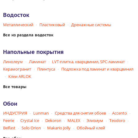
Водосток
Металлический
Пластиковый
Дренажные системы
Все из раздела водосток
Напольные покрытия
Линолеум
Ламинат
LVT-плитка, кварцвинил, SPC-ламинат
Керамогранит
Плинтуса
Подложка под ламинат и кварцвинил
Клеи ARLOK
Все товары
Обои
ИНДУСТРИЯ
Lunman
Средства для снятия обоев
Accento
Feerie
Crystal Ice
Dekoron
MALEX
Элизиум
Teodoro
Belfast
Solo Orion
Makario Jolly
Обойный клей