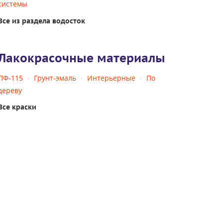
системы
Все из раздела водосток
Лакокрасочные материалы
ПФ-115
Грунт-эмаль
Интерьерные
По
дереву
Все краски