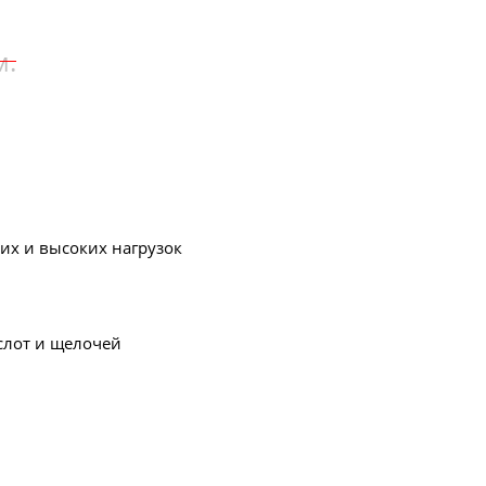
м.
них и высоких нагрузок
слот и щелочей