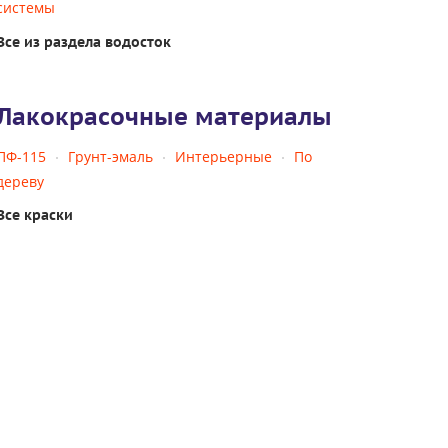
системы
Все из раздела водосток
Лакокрасочные материалы
ПФ-115
Грунт-эмаль
Интерьерные
По
дереву
Все краски