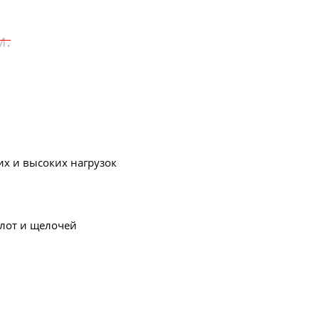
м.
них и высоких нагрузок
слот и щелочей