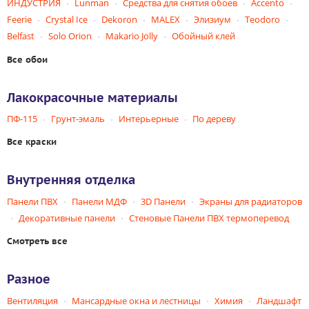
ИНДУСТРИЯ
Lunman
Средства для снятия обоев
Accento
Feerie
Crystal Ice
Dekoron
MALEX
Элизиум
Teodoro
Belfast
Solo Orion
Makario Jolly
Обойный клей
Все обои
Лакокрасочные материалы
ПФ-115
Грунт-эмаль
Интерьерные
По дереву
Все краски
Внутренняя отделка
Панели ПВХ
Панели МДФ
3D Панели
Экраны для радиаторов
Декоративные панели
Стеновые Панели ПВХ термоперевод
Смотреть все
Разное
Вентиляция
Мансардные окна и лестницы
Химия
Ландшафт