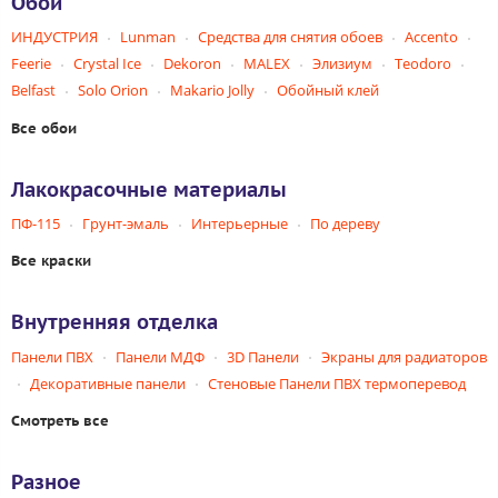
Обои
ИНДУСТРИЯ
Lunman
Средства для снятия обоев
Accento
Feerie
Crystal Ice
Dekoron
MALEX
Элизиум
Teodoro
Belfast
Solo Orion
Makario Jolly
Обойный клей
Все обои
Лакокрасочные материалы
ПФ-115
Грунт-эмаль
Интерьерные
По дереву
Все краски
Внутренняя отделка
Панели ПВХ
Панели МДФ
3D Панели
Экраны для радиаторов
Декоративные панели
Стеновые Панели ПВХ термоперевод
Смотреть все
Разное