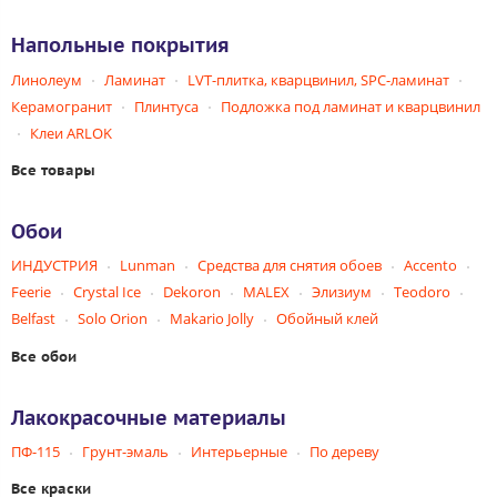
Напольные покрытия
Линолеум
Ламинат
LVT-плитка, кварцвинил, SPC-ламинат
Керамогранит
Плинтуса
Подложка под ламинат и кварцвинил
Клеи ARLOK
Все товары
Обои
ИНДУСТРИЯ
Lunman
Средства для снятия обоев
Accento
Feerie
Crystal Ice
Dekoron
MALEX
Элизиум
Teodoro
Belfast
Solo Orion
Makario Jolly
Обойный клей
Все обои
Лакокрасочные материалы
ПФ-115
Грунт-эмаль
Интерьерные
По дереву
Все краски