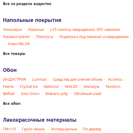
Все из раздела водосток
Напольные покрытия
Линолеум
Ламинат
LVT-плитка, кварцвинил, SPC-ламинат
Керамогранит
Плинтуса
Подложка под ламинат и кварцвинил
Клеи ARLOK
Все товары
Обои
ИНДУСТРИЯ
Lunman
Средства для снятия обоев
Accento
Feerie
Crystal Ice
Dekoron
MALEX
Элизиум
Teodoro
Belfast
Solo Orion
Makario Jolly
Обойный клей
Все обои
Лакокрасочные материалы
ПФ-115
Грунт-эмаль
Интерьерные
По дереву