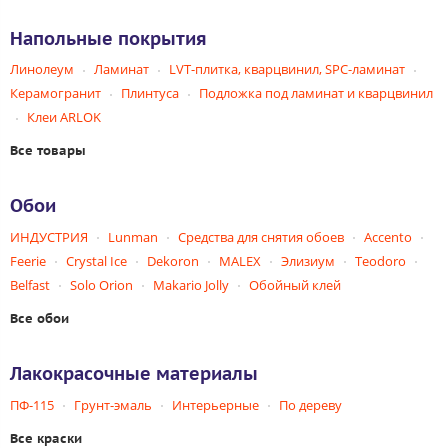
Напольные покрытия
Линолеум
Ламинат
LVT-плитка, кварцвинил, SPC-ламинат
Керамогранит
Плинтуса
Подложка под ламинат и кварцвинил
Клеи ARLOK
Все товары
Обои
ИНДУСТРИЯ
Lunman
Средства для снятия обоев
Accento
Feerie
Crystal Ice
Dekoron
MALEX
Элизиум
Teodoro
Belfast
Solo Orion
Makario Jolly
Обойный клей
Все обои
Лакокрасочные материалы
ПФ-115
Грунт-эмаль
Интерьерные
По дереву
Все краски