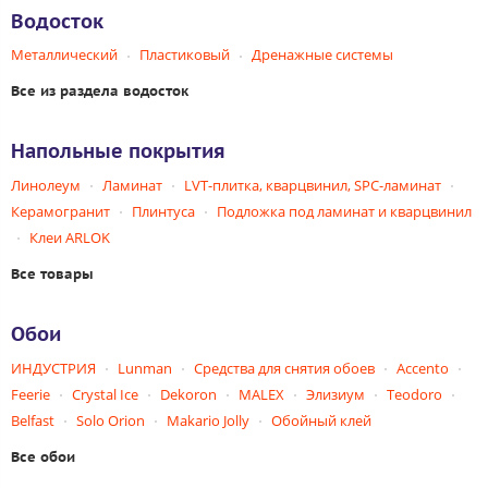
Водосток
Металлический
Пластиковый
Дренажные системы
Все из раздела водосток
Напольные покрытия
Линолеум
Ламинат
LVT-плитка, кварцвинил, SPC-ламинат
Керамогранит
Плинтуса
Подложка под ламинат и кварцвинил
Клеи ARLOK
Все товары
Обои
ИНДУСТРИЯ
Lunman
Средства для снятия обоев
Accento
Feerie
Crystal Ice
Dekoron
MALEX
Элизиум
Teodoro
Belfast
Solo Orion
Makario Jolly
Обойный клей
Все обои