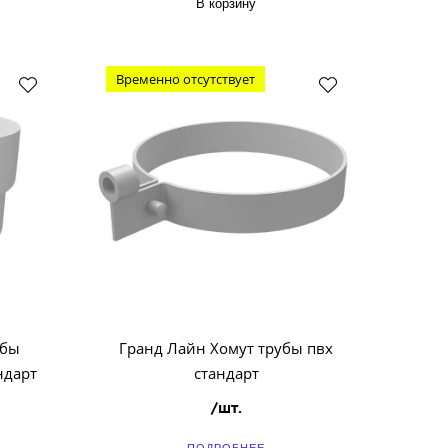
В корзину
Временно отсутствует
убы
Гранд Лайн Хомут трубы пвх
ндарт
стандарт
/шт.