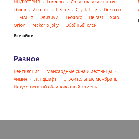
ИНДУСТРИЯ
Lunman
Средства для снятия
обоев
Accento
Feerie
Crystal Ice
Dekoron
MALEX
Элизиум
Teodoro
Belfast
Solo
Orion
Makario Jolly
Обойный клей
Все обои
Разное
Вентиляция
Мансардные окна и лестницы
Химия
Ландшафт
Строительные мембраны
Искусственный облицовочный камень