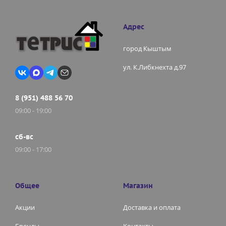
Адрес
город Кыштым
ул. К.Либкнехта д.97
8 (951) 488 56 70
09:00 - 19:00
сб-вс
09:00 - 17:00
Общее
Магазин
Акции
Доставка и оплата