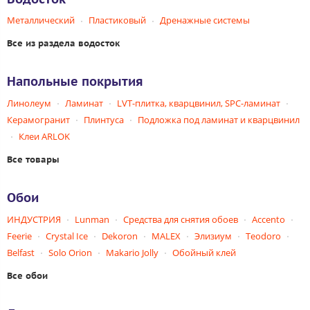
Металлический
Пластиковый
Дренажные системы
Все из раздела водосток
Напольные покрытия
Линолеум
Ламинат
LVT-плитка, кварцвинил, SPC-ламинат
Керамогранит
Плинтуса
Подложка под ламинат и кварцвинил
Клеи ARLOK
Все товары
Обои
ИНДУСТРИЯ
Lunman
Средства для снятия обоев
Accento
Feerie
Crystal Ice
Dekoron
MALEX
Элизиум
Teodoro
Belfast
Solo Orion
Makario Jolly
Обойный клей
Все обои