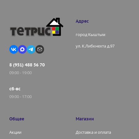
Адрес
город Кыштым
ул. К.Либкнехта д.97
8 (951) 488 56 70
09:00 - 19:00
сб-вс
09:00 - 17:00
Общее
Магазин
Акции
Доставка и оплата