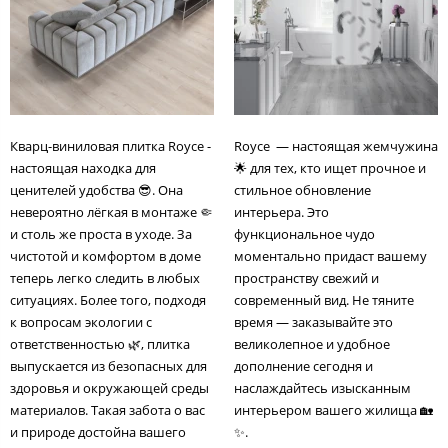
Кварц-виниловая плитка Royce -
Royce — настоящая жемчужина
настоящая находка для
🌟 для тех, кто ищет прочное и
ценителей удобства 😎. Она
стильное обновление
невероятно лёгкая в монтаже 🤏
интерьера. Это
и столь же проста в уходе. За
функциональное чудо
чистотой и комфортом в доме
моментально придаст вашему
теперь легко следить в любых
пространству свежий и
ситуациях. Более того, подходя
современный вид. Не тяните
к вопросам экологии с
время — заказывайте это
ответственностью 🌿, плитка
великолепное и удобное
выпускается из безопасных для
дополнение сегодня и
здоровья и окружающей среды
наслаждайтесь изысканным
материалов. Такая забота о вас
интерьером вашего жилища 🏡
и природе достойна вашего
✨.