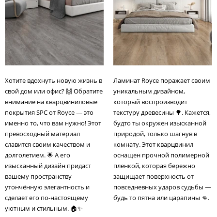
Хотите вдохнуть новую жизнь в
Ламинат Royce поражает своим
свой дом или офис? 🙌 Обратите
уникальным дизайном,
внимание на кварцвиниловые
который воспроизводит
покрытия SPC от Royce — это
текстуру древесины 🌳. Кажется,
именно то, что вам нужно! Этот
будто ты окружен изысканной
превосходный материал
природой, только шагнув в
славится своим качеством и
комнату. Этот кварцвинил
долголетием. 🌟 А его
оснащен прочной полимерной
изысканный дизайн придаст
пленкой, которая бережно
вашему пространству
защищает поверхность от
утончённую элегантность и
повседневных ударов судьбы —
сделает его по-настоящему
будь то пятна или царапины 👊.
уютным и стильным. 🏠✨