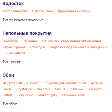
Водосток
Металлический
Пластиковый
Дренажные системы
Все из раздела водосток
Напольные покрытия
Линолеум
Ламинат
LVT-плитка, кварцвинил, SPC-ламинат
Керамогранит
Плинтуса
Подложка под ламинат и кварцвинил
Клеи ARLOK
Все товары
Обои
ИНДУСТРИЯ
Lunman
Средства для снятия обоев
Accento
Feerie
Crystal Ice
Dekoron
MALEX
Элизиум
Teodoro
Belfast
Solo Orion
Makario Jolly
Обойный клей
Все обои