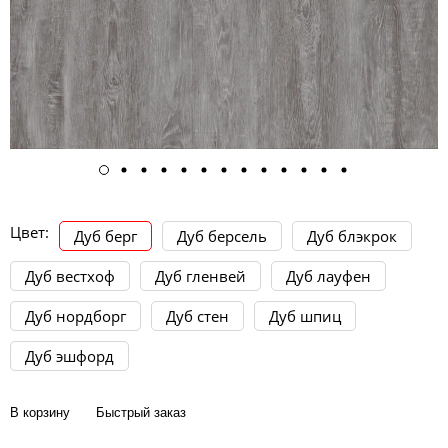
Цвет:
Дуб берг
Дуб берсель
Дуб блэкрок
Дуб вестхоф
Дуб гленвей
Дуб лауфен
Дуб нордборг
Дуб стен
Дуб шпиц
Дуб эшфорд
В корзину
Быстрый заказ