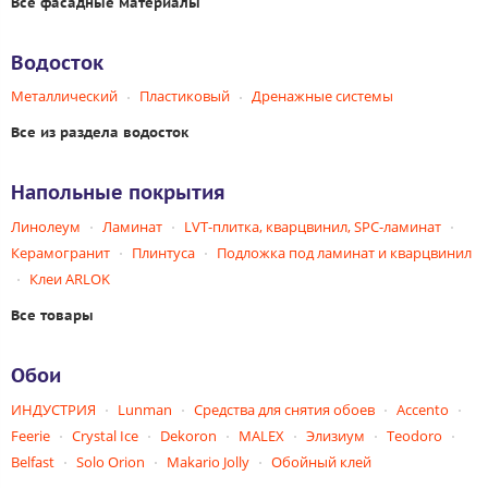
Все фасадные материалы
Водосток
Металлический
Пластиковый
Дренажные системы
Все из раздела водосток
Напольные покрытия
Линолеум
Ламинат
LVT-плитка, кварцвинил, SPC-ламинат
Керамогранит
Плинтуса
Подложка под ламинат и кварцвинил
Клеи ARLOK
Все товары
Обои
ИНДУСТРИЯ
Lunman
Средства для снятия обоев
Accento
Feerie
Crystal Ice
Dekoron
MALEX
Элизиум
Teodoro
Belfast
Solo Orion
Makario Jolly
Обойный клей