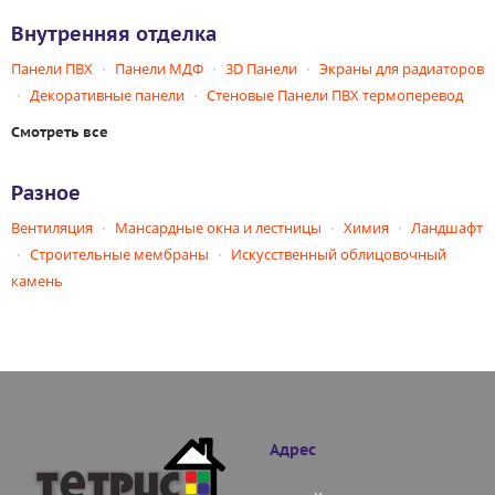
Внутренняя отделка
Панели ПВХ
Панели МДФ
3D Панели
Экраны для радиаторов
Декоративные панели
Стеновые Панели ПВХ термоперевод
Смотреть все
Разное
Вентиляция
Мансардные окна и лестницы
Химия
Ландшафт
Строительные мембраны
Искусственный облицовочный
камень
Адрес