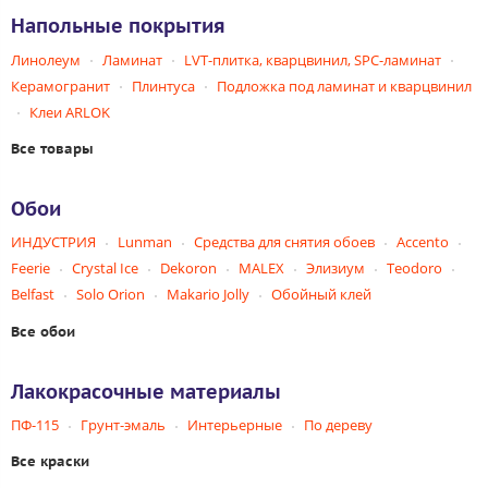
Напольные покрытия
Линолеум
Ламинат
LVT-плитка, кварцвинил, SPC-ламинат
Керамогранит
Плинтуса
Подложка под ламинат и кварцвинил
Клеи ARLOK
Все товары
Обои
ИНДУСТРИЯ
Lunman
Средства для снятия обоев
Accento
Feerie
Crystal Ice
Dekoron
MALEX
Элизиум
Teodoro
Belfast
Solo Orion
Makario Jolly
Обойный клей
Все обои
Лакокрасочные материалы
ПФ-115
Грунт-эмаль
Интерьерные
По дереву
Все краски