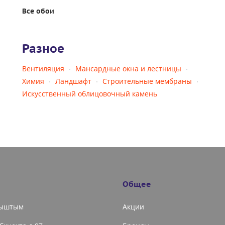
Все обои
Разное
Вентиляция
Мансардные окна и лестницы
Химия
Ландшафт
Строительные мембраны
Искусственный облицовочный камень
Общее
Кыштым
Акции