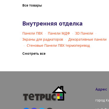
Все товары
Внутренняя отделка
Панели ПВХ
Панели МДФ
3D Панели
Экраны для радиаторов
Декоративные панели
Стеновые Панели ПВХ термоперевод
Смотреть все
Адрес
город 