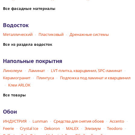
Все фасадные материалы
Водосток
Металлический
Пластиковый
Дренажные системы
Все из раздела водосток
Напольные покрытия
Линолеум
Ламинат
LVT-плитка, кварцвинил, SPC-ламинат
Керамогранит
Плинтуса
Подложка под ламинат и кварцвинил
Клеи ARLOK
Все товары
Обои
ИНДУСТРИЯ
Lunman
Средства для снятия обоев
Accento
Feerie
Crystal Ice
Dekoron
MALEX
Элизиум
Teodoro