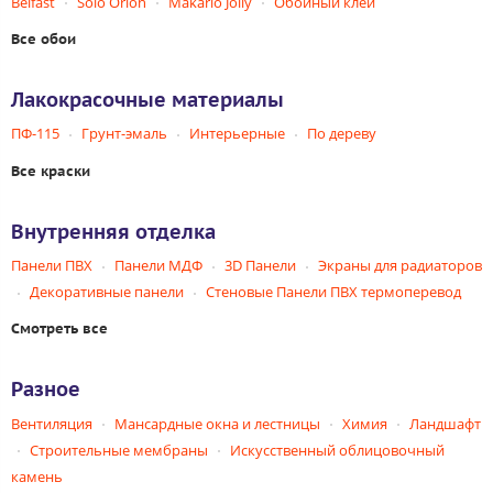
Belfast
Solo Orion
Makario Jolly
Обойный клей
Все обои
Лакокрасочные материалы
ПФ-115
Грунт-эмаль
Интерьерные
По дереву
Все краски
Внутренняя отделка
Панели ПВХ
Панели МДФ
3D Панели
Экраны для радиаторов
Декоративные панели
Стеновые Панели ПВХ термоперевод
Смотреть все
Разное
Вентиляция
Мансардные окна и лестницы
Химия
Ландшафт
Строительные мембраны
Искусственный облицовочный
камень