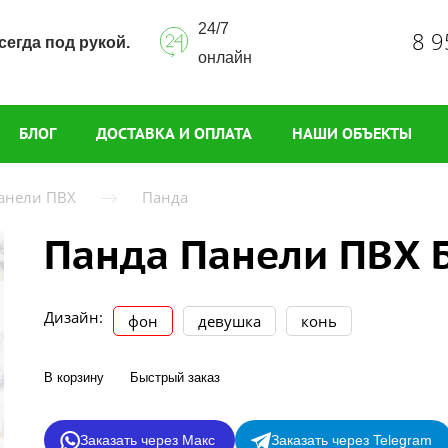
24/7
8 9
сегда под рукой.
онлайн
БЛОГ
ДОСТАВКА И ОПЛАТА
НАШИ ОБЪЕКТЫ
анели ПВХ
Панда
Панда Панели ПВХ 
Дизайн:
фон
девушка
конь
В корзину
Быстрый заказ
Заказать через Макс
Заказать через Telegram