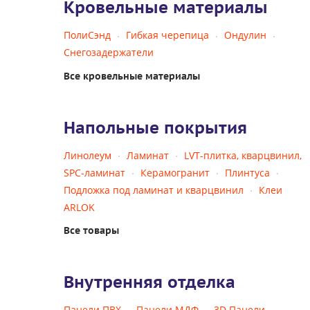
Кровельные материалы
ПолиСэнд
Гибкая черепица
Ондулин
Снегозадержатели
Все кровельные материалы
Напольные покрытия
Линолеум
Ламинат
LVT-плитка, кварцвинил,
SPC-ламинат
Керамогранит
Плинтуса
Подложка под ламинат и кварцвинил
Клеи
ARLOK
Все товары
Внутренняя отделка
Панели ПВХ
Панели МДФ
3D Панели