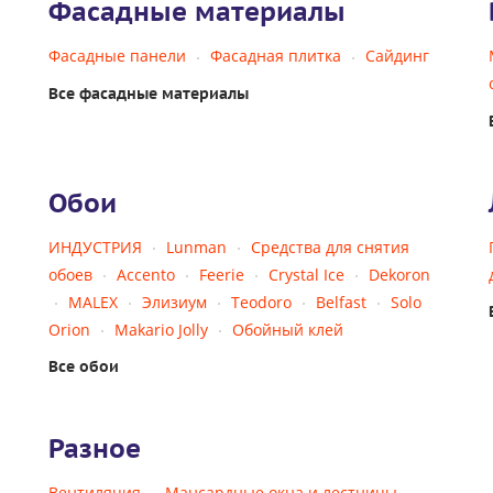
Фасадные материалы
Фасадные панели
Фасадная плитка
Сайдинг
Все фасадные материалы
Обои
ИНДУСТРИЯ
Lunman
Средства для снятия
обоев
Accento
Feerie
Crystal Ice
Dekoron
MALEX
Элизиум
Teodoro
Belfast
Solo
Orion
Makario Jolly
Обойный клей
Все обои
Разное
Вентиляция
Мансардные окна и лестницы