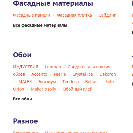
Фасадные материалы
Фасадные панели
Фасадная плитка
Сайдинг
Все фасадные материалы
Обои
ИНДУСТРИЯ
Lunman
Средства для снятия
обоев
Accento
Feerie
Crystal Ice
Dekoron
MALEX
Элизиум
Teodoro
Belfast
Solo
Orion
Makario Jolly
Обойный клей
Все обои
Разное
Вентиляция
Мансардные окна и лестницы