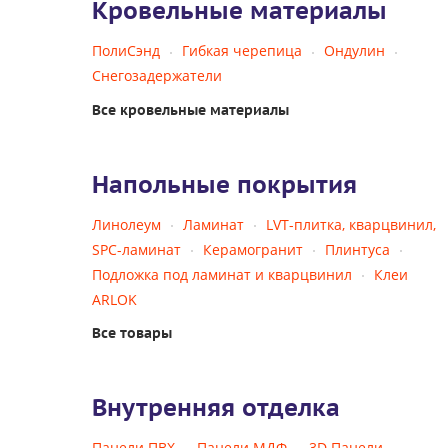
Кровельные материалы
ПолиСэнд
Гибкая черепица
Ондулин
Снегозадержатели
Все кровельные материалы
Напольные покрытия
Линолеум
Ламинат
LVT-плитка, кварцвинил,
SPC-ламинат
Керамогранит
Плинтуса
Подложка под ламинат и кварцвинил
Клеи
ARLOK
Все товары
Внутренняя отделка
Панели ПВХ
Панели МДФ
3D Панели