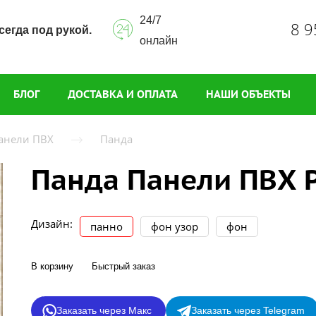
24/7
8 9
сегда под рукой.
онлайн
БЛОГ
ДОСТАВКА И ОПЛАТА
НАШИ ОБЪЕКТЫ
анели ПВХ
Панда
Панда Панели ПВХ 
Дизайн:
панно
фон узор
фон
В корзину
Быстрый заказ
Заказать через Макс
Заказать через Telegram