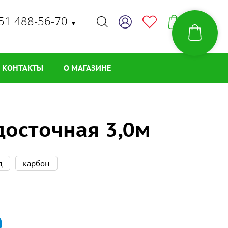
51 488-56-70
▼
КОНТАКТЫ
О МАГАЗИНЕ
досточная 3,0м
д
карбон