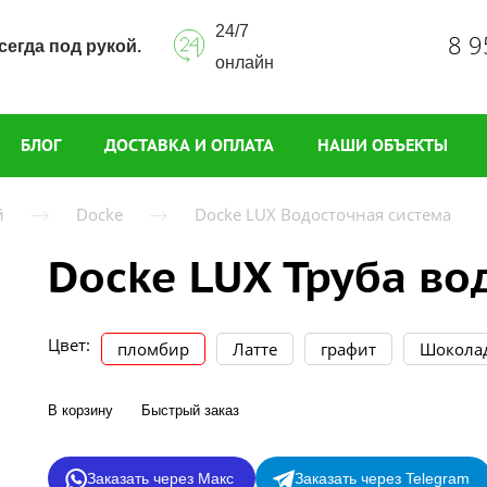
24/7
8 9
сегда под рукой.
онлайн
БЛОГ
ДОСТАВКА И ОПЛАТА
НАШИ ОБЪЕКТЫ
й
Docke
Docke LUX Водосточная система
Docke LUX Труба во
Цвет:
пломбир
Латте
графит
Шокола
В корзину
Быстрый заказ
Заказать через Макс
Заказать через Telegram