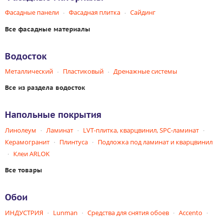
Фасадные панели
Фасадная плитка
Сайдинг
Все фасадные материалы
Водосток
Металлический
Пластиковый
Дренажные системы
Все из раздела водосток
Напольные покрытия
Линолеум
Ламинат
LVT-плитка, кварцвинил, SPC-ламинат
Керамогранит
Плинтуса
Подложка под ламинат и кварцвинил
Клеи ARLOK
Все товары
Обои
ИНДУСТРИЯ
Lunman
Средства для снятия обоев
Accento