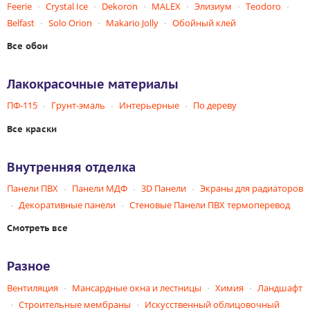
Feerie
Crystal Ice
Dekoron
MALEX
Элизиум
Teodoro
Belfast
Solo Orion
Makario Jolly
Обойный клей
Все обои
Лакокрасочные материалы
ПФ-115
Грунт-эмаль
Интерьерные
По дереву
Все краски
Внутренняя отделка
Панели ПВХ
Панели МДФ
3D Панели
Экраны для радиаторов
Декоративные панели
Стеновые Панели ПВХ термоперевод
Смотреть все
Разное
Вентиляция
Мансардные окна и лестницы
Химия
Ландшафт
Строительные мембраны
Искусственный облицовочный