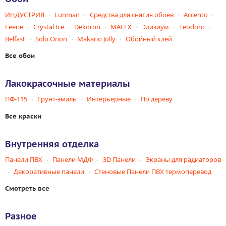
ИНДУСТРИЯ
Lunman
Средства для снятия обоев
Accento
Feerie
Crystal Ice
Dekoron
MALEX
Элизиум
Teodoro
Belfast
Solo Orion
Makario Jolly
Обойный клей
Все обои
Лакокрасочные материалы
ПФ-115
Грунт-эмаль
Интерьерные
По дереву
Все краски
Внутренняя отделка
Панели ПВХ
Панели МДФ
3D Панели
Экраны для радиаторов
Декоративные панели
Стеновые Панели ПВХ термоперевод
Смотреть все
Разное