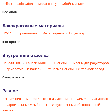
Belfast
Solo Orion
Makario Jolly
Обойный клей
Все обои
Лакокрасочные материалы
ПФ-115
Грунт-эмаль
Интерьерные
По дереву
Все краски
Внутренняя отделка
Панели ПВХ
Панели МДФ
3D Панели
Экраны для радиаторов
Декоративные панели
Стеновые Панели ПВХ термоперевод
Смотреть все
Разное
Вентиляция
Мансардные окна и лестницы
Химия
Ландшафт
Строительные мембраны
Искусственный облицовочный
камень