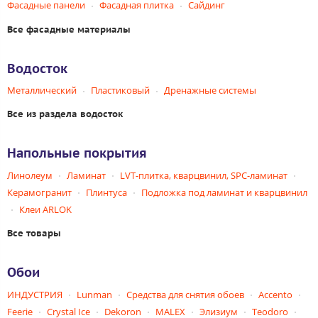
Фасадные панели
Фасадная плитка
Сайдинг
Все фасадные материалы
Водосток
Металлический
Пластиковый
Дренажные системы
Все из раздела водосток
Напольные покрытия
Линолеум
Ламинат
LVT-плитка, кварцвинил, SPC-ламинат
Керамогранит
Плинтуса
Подложка под ламинат и кварцвинил
Клеи ARLOK
Все товары
Обои
ИНДУСТРИЯ
Lunman
Средства для снятия обоев
Accento
Feerie
Crystal Ice
Dekoron
MALEX
Элизиум
Teodoro