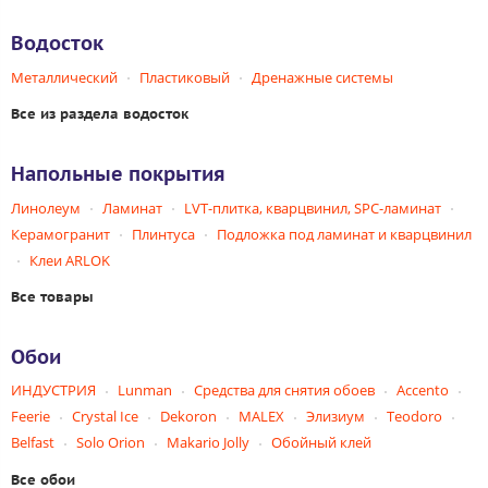
Водосток
Металлический
Пластиковый
Дренажные системы
Все из раздела водосток
Напольные покрытия
Линолеум
Ламинат
LVT-плитка, кварцвинил, SPC-ламинат
Керамогранит
Плинтуса
Подложка под ламинат и кварцвинил
Клеи ARLOK
Все товары
Обои
ИНДУСТРИЯ
Lunman
Средства для снятия обоев
Accento
Feerie
Crystal Ice
Dekoron
MALEX
Элизиум
Teodoro
Belfast
Solo Orion
Makario Jolly
Обойный клей
Все обои