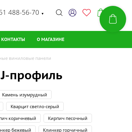
51 488-56-70
▼
КОНТАКТЫ
О МАГАЗИНЕ
дные виниловые панели
 J-профиль
Камень изумрудный
Кварцит светло-серый
пич коричневый
Кирпич песочный
нкер бежевый
Клинкер горчичный