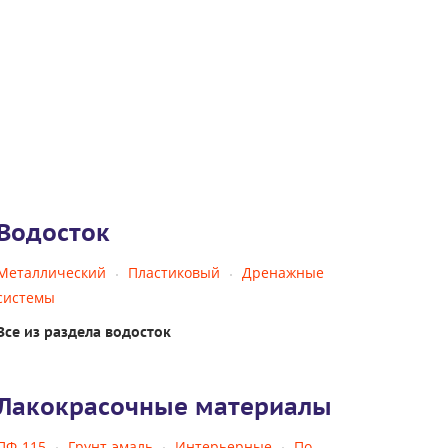
Водосток
Металлический
Пластиковый
Дренажные
системы
Все из раздела водосток
Лакокрасочные материалы
ПФ-115
Грунт-эмаль
Интерьерные
По