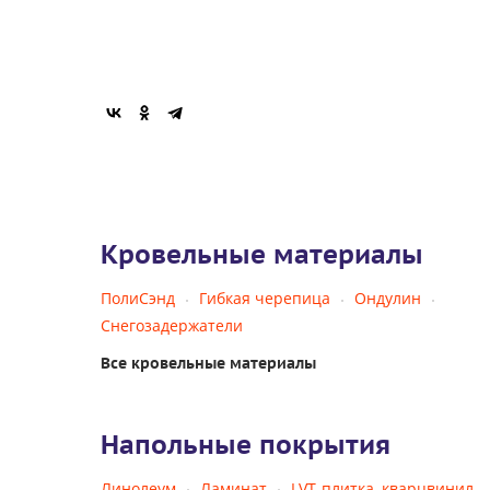
Кровельные материалы
ПолиСэнд
Гибкая черепица
Ондулин
Снегозадержатели
Все кровельные материалы
Напольные покрытия
Линолеум
Ламинат
LVT-плитка, кварцвинил,