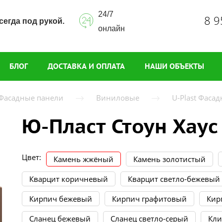
24/7
8 9
сегда под рукой.
онлайн
БЛОГ
ДОСТАВКА И ОПЛАТА
НАШИ ОБЪЕКТЫ
Фасадные панели
Виниловые
U-Plast Фаса
Ю-Пласт Стоун Хаус
Цвет:
Камень жжёный
Камень золотистый
Кварцит коричневый
Кварцит светло-бежевый
Кирпич бежевый
Кирпич графитовый
Кир
Сланец бежевый
Сланец светло-серый
Кли