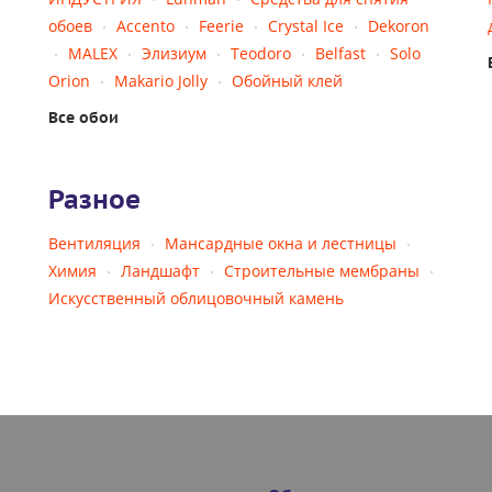
обоев
Accento
Feerie
Crystal Ice
Dekoron
MALEX
Элизиум
Teodoro
Belfast
Solo
Orion
Makario Jolly
Обойный клей
Все обои
Разное
Вентиляция
Мансардные окна и лестницы
Химия
Ландшафт
Строительные мембраны
Искусственный облицовочный камень