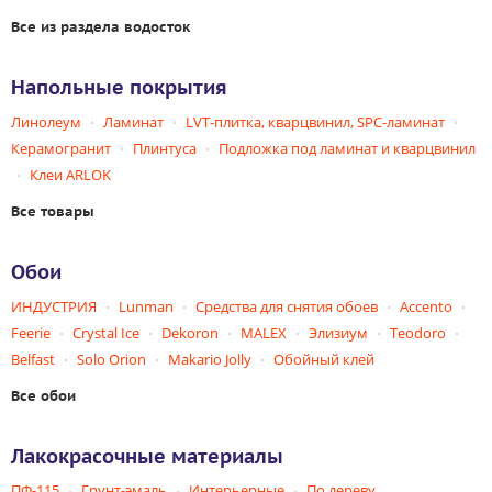
Все из раздела водосток
Напольные покрытия
Линолеум
Ламинат
LVT-плитка, кварцвинил, SPC-ламинат
Керамогранит
Плинтуса
Подложка под ламинат и кварцвинил
Клеи ARLOK
Все товары
Обои
ИНДУСТРИЯ
Lunman
Средства для снятия обоев
Accento
Feerie
Crystal Ice
Dekoron
MALEX
Элизиум
Teodoro
Belfast
Solo Orion
Makario Jolly
Обойный клей
Все обои
Лакокрасочные материалы
ПФ-115
Грунт-эмаль
Интерьерные
По дереву