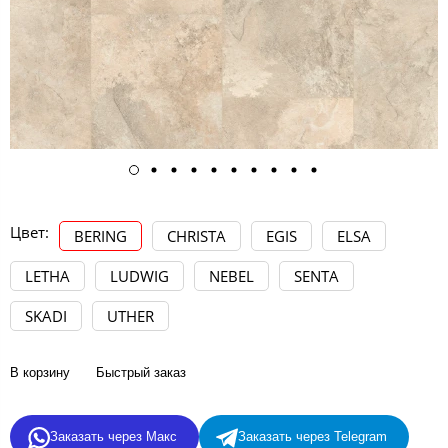
Цвет:
BERING
CHRISTA
EGIS
ELSA
LETHA
LUDWIG
NEBEL
SENTA
SKADI
UTHER
В корзину
Быстрый заказ
Заказать через Макс
Заказать через Telegram