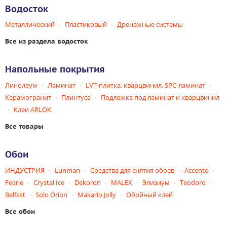
Водосток
Металлический
Пластиковый
Дренажные системы
Все из раздела водосток
Напольные покрытия
Линолеум
Ламинат
LVT-плитка, кварцвинил, SPC-ламинат
Керамогранит
Плинтуса
Подложка под ламинат и кварцвинил
Клеи ARLOK
Все товары
Обои
ИНДУСТРИЯ
Lunman
Средства для снятия обоев
Accento
Feerie
Crystal Ice
Dekoron
MALEX
Элизиум
Teodoro
Belfast
Solo Orion
Makario Jolly
Обойный клей
Все обои