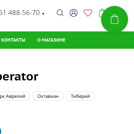
51 488-56-70
▼
КОНТАКТЫ
О МАГАЗИНЕ
perator
рк Аврелий
Октавиан
Тиберий