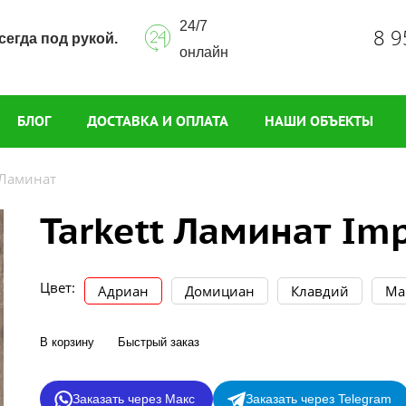
24/7
8 9
сегда под рукой.
онлайн
БЛОГ
ДОСТАВКА И ОПЛАТА
НАШИ ОБЪЕКТЫ
Ламинат
Tarkett Ламинат Im
Цвет:
Адриан
Домициан
Клавдий
Ма
В корзину
Быстрый заказ
Заказать через Макс
Заказать через Telegram