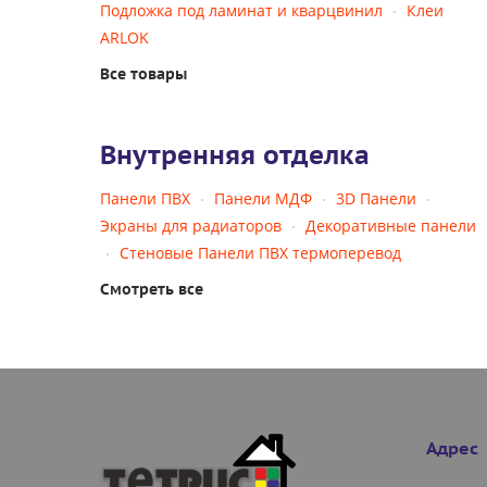
Подложка под ламинат и кварцвинил
Клеи
ARLOK
Все товары
Внутренняя отделка
Панели ПВХ
Панели МДФ
3D Панели
Экраны для радиаторов
Декоративные панели
Стеновые Панели ПВХ термоперевод
Смотреть все
Адрес