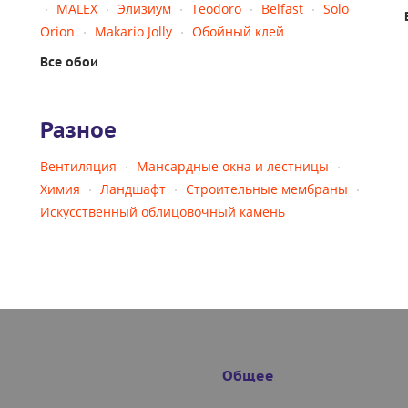
MALEX
Элизиум
Teodoro
Belfast
Solo
Orion
Makario Jolly
Обойный клей
Все обои
Разное
Вентиляция
Мансардные окна и лестницы
Химия
Ландшафт
Строительные мембраны
Искусственный облицовочный камень
Общее