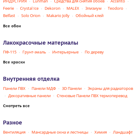
ИНДУСТРИЯ
Lunman
Средства для снятия обоев
Accento
Feerie
Crystal Ice
Dekoron
MALEX
Элизиум
Teodoro
Belfast
Solo Orion
Makario Jolly
Обойный клей
Все обои
Лакокрасочные материалы
ПФ-115
Грунт-эмаль
Интерьерные
По дереву
Все краски
Внутренняя отделка
Панели ПВХ
Панели МДФ
3D Панели
Экраны для радиаторов
Декоративные панели
Стеновые Панели ПВХ термоперевод
Смотреть все
Разное
Вентиляция
Мансардные окна и лестницы
Химия
Ландшафт