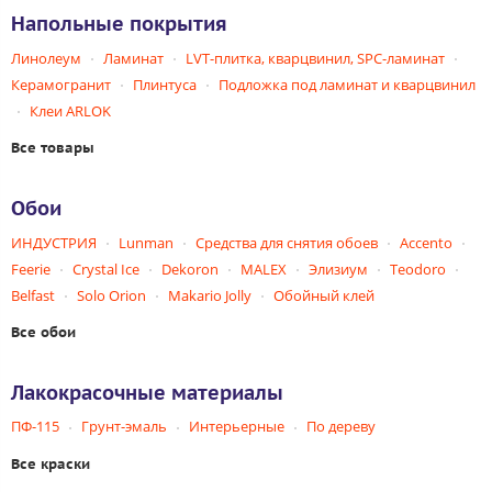
Напольные покрытия
Линолеум
Ламинат
LVT-плитка, кварцвинил, SPC-ламинат
Керамогранит
Плинтуса
Подложка под ламинат и кварцвинил
Клеи ARLOK
Все товары
Обои
ИНДУСТРИЯ
Lunman
Средства для снятия обоев
Accento
Feerie
Crystal Ice
Dekoron
MALEX
Элизиум
Teodoro
Belfast
Solo Orion
Makario Jolly
Обойный клей
Все обои
Лакокрасочные материалы
ПФ-115
Грунт-эмаль
Интерьерные
По дереву
Все краски