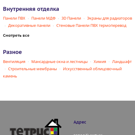
Внутренняя отделка
Панели ПВХ
Панели МДФ
3D Панели
Экраны для радиаторов
Декоративные панели
Стеновые Панели ПВХ термоперевод
Смотреть все
Разное
Вентиляция
Мансардные окна и лестницы
Химия
Ландшафт
Строительные мембраны
Искусственный облицовочный
камень
Адрес