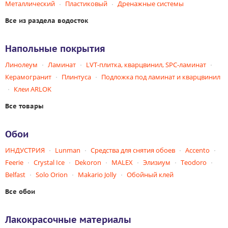
Металлический
Пластиковый
Дренажные системы
Все из раздела водосток
Напольные покрытия
Линолеум
Ламинат
LVT-плитка, кварцвинил, SPC-ламинат
Керамогранит
Плинтуса
Подложка под ламинат и кварцвинил
Клеи ARLOK
Все товары
Обои
ИНДУСТРИЯ
Lunman
Средства для снятия обоев
Accento
Feerie
Crystal Ice
Dekoron
MALEX
Элизиум
Teodoro
Belfast
Solo Orion
Makario Jolly
Обойный клей
Все обои
Лакокрасочные материалы