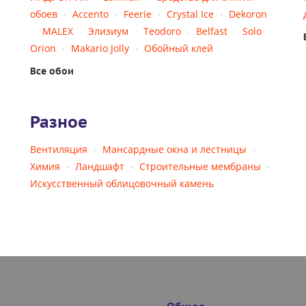
обоев
Accento
Feerie
Crystal Ice
Dekoron
MALEX
Элизиум
Teodoro
Belfast
Solo
Orion
Makario Jolly
Обойный клей
Все обои
Разное
Вентиляция
Мансардные окна и лестницы
Химия
Ландшафт
Строительные мембраны
Искусственный облицовочный камень