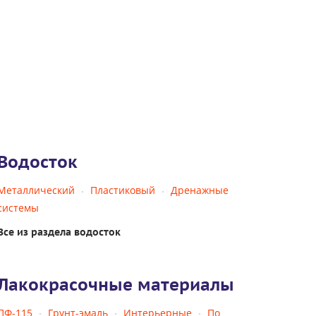
Водосток
Металлический
Пластиковый
Дренажные
системы
Все из раздела водосток
Лакокрасочные материалы
ПФ-115
Грунт-эмаль
Интерьерные
По