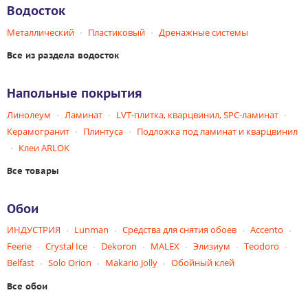
Водосток
Металлический
Пластиковый
Дренажные системы
Все из раздела водосток
Напольные покрытия
Линолеум
Ламинат
LVT-плитка, кварцвинил, SPC-ламинат
Керамогранит
Плинтуса
Подложка под ламинат и кварцвинил
Клеи ARLOK
Все товары
Обои
ИНДУСТРИЯ
Lunman
Средства для снятия обоев
Accento
Feerie
Crystal Ice
Dekoron
MALEX
Элизиум
Teodoro
Belfast
Solo Orion
Makario Jolly
Обойный клей
Все обои