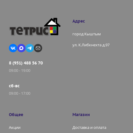
Адрес
город Кыштым
ул. К.Либкнехта д.97
8 (951) 488 56 70
09:00 - 19:00
сб-вс
09:00 - 17:00
Общее
Магазин
Акции
Доставка и оплата