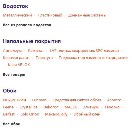
Водосток
Металлический
Пластиковый
Дренажные системы
Все из раздела водосток
Напольные покрытия
Линолеум
Ламинат
LVT-плитка, кварцвинил, SPC-ламинат
Керамогранит
Плинтуса
Подложка под ламинат и кварцвинил
Клеи ARLOK
Все товары
Обои
ИНДУСТРИЯ
Lunman
Средства для снятия обоев
Accento
Feerie
Crystal Ice
Dekoron
MALEX
Элизиум
Teodoro
Belfast
Solo Orion
Makario Jolly
Обойный клей
Все обои