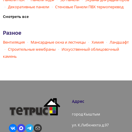
Декоративные панели
Стеновые Панели ПВХ термоперевод
Смотреть все
Разное
Вентиляция
Мансардные окна и лестницы
Химия
Ландшафт
Строительные мембраны
Искусственный облицовочный
камень
Адрес
город Кыштым
ул. К.Либкнехта д.97