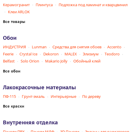
Керамогранит
Плинтуса
Подложка под ламинат и кварцвинил
Клеи ARLOK
Все товары
Обои
ИНДУСТРИЯ
Lunman
Средства для снятия обоев
Accento
Feerie
Crystal Ice
Dekoron
MALEX
Элизиум
Teodoro
Belfast
Solo Orion
Makario Jolly
Обойный клей
Все обои
Лакокрасочные материалы
ПФ-115
Грунт-эмаль
Интерьерные
По дереву
Все краски
Внутренняя отделка
Панели ПВХ
Панели МДФ
3D Панели
Экраны для радиаторов