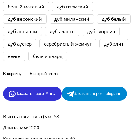
белый матовый
дуб пармский
дуб веронский
дуб миланский
дуб белый
дуб льняной
дуб алансо
дуб супрема
дуб аустер
серебристый жемчуг
дуб элит
венге
белый кварц
В корзину
Быстрый заказ
Заказать через Макс
Заказать через Telegram
Высота плинтуса (мм):58
Длина, мм:2200
Количество штук в упаковке:40