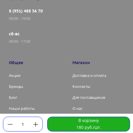
8 (951) 488 56 70
09:00 - 19:00
сб-вс
09:00 - 17:00
Общее
Магазин
Акции
Доставка и оплата
Бренды
Контакты
Блог
Для поставщиков
Наши работы
О нас
В корзину
1
ИП Белозерова Н.А. |
Политика конфиденциальности
|
180 руб./шт.