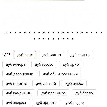
цвет:
дуб рене
дуб сальса
дуб элинга
дуб эллора
дуб гроссо
дуб орно
дуб дворцовый
дуб обыкновенный
дуб гвартис
дуб летний
дуб альба
дуб каменный
дуб пальмира
дуб белло
дуб эверест
дуб аргенто
дуб ведре