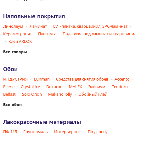
Напольные покрытия
Линолеум
Ламинат
LVT-плитка, кварцвинил, SPC-ламинат
Керамогранит
Плинтуса
Подложка под ламинат и кварцвинил
Клеи ARLOK
Все товары
Обои
ИНДУСТРИЯ
Lunman
Средства для снятия обоев
Accento
Feerie
Crystal Ice
Dekoron
MALEX
Элизиум
Teodoro
Belfast
Solo Orion
Makario Jolly
Обойный клей
Все обои
Лакокрасочные материалы
ПФ-115
Грунт-эмаль
Интерьерные
По дереву