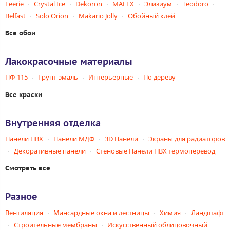
Feerie
Crystal Ice
Dekoron
MALEX
Элизиум
Teodoro
Belfast
Solo Orion
Makario Jolly
Обойный клей
Все обои
Лакокрасочные материалы
ПФ-115
Грунт-эмаль
Интерьерные
По дереву
Все краски
Внутренняя отделка
Панели ПВХ
Панели МДФ
3D Панели
Экраны для радиаторов
Декоративные панели
Стеновые Панели ПВХ термоперевод
Смотреть все
Разное
Вентиляция
Мансардные окна и лестницы
Химия
Ландшафт
Строительные мембраны
Искусственный облицовочный