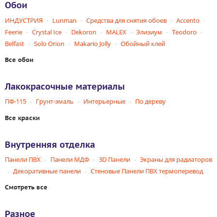
Обои
ИНДУСТРИЯ
Lunman
Средства для снятия обоев
Accento
Feerie
Crystal Ice
Dekoron
MALEX
Элизиум
Teodoro
Belfast
Solo Orion
Makario Jolly
Обойный клей
Все обои
Лакокрасочные материалы
ПФ-115
Грунт-эмаль
Интерьерные
По дереву
Все краски
Внутренняя отделка
Панели ПВХ
Панели МДФ
3D Панели
Экраны для радиаторов
Декоративные панели
Стеновые Панели ПВХ термоперевод
Смотреть все
Разное