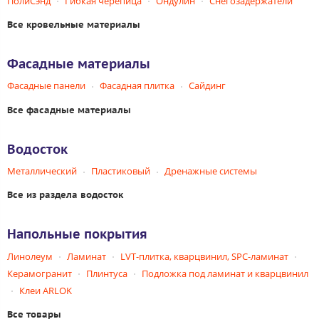
ПолиСэнд
Гибкая черепица
Ондулин
Снегозадержатели
Все кровельные материалы
Фасадные материалы
Фасадные панели
Фасадная плитка
Сайдинг
Все фасадные материалы
Водосток
Металлический
Пластиковый
Дренажные системы
Все из раздела водосток
Напольные покрытия
Линолеум
Ламинат
LVT-плитка, кварцвинил, SPC-ламинат
Керамогранит
Плинтуса
Подложка под ламинат и кварцвинил
Клеи ARLOK
Все товары