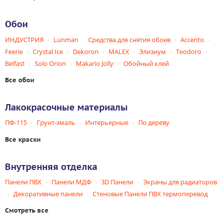
Обои
ИНДУСТРИЯ
Lunman
Средства для снятия обоев
Accento
Feerie
Crystal Ice
Dekoron
MALEX
Элизиум
Teodoro
Belfast
Solo Orion
Makario Jolly
Обойный клей
Все обои
Лакокрасочные материалы
ПФ-115
Грунт-эмаль
Интерьерные
По дереву
Все краски
Внутренняя отделка
Панели ПВХ
Панели МДФ
3D Панели
Экраны для радиаторов
Декоративные панели
Стеновые Панели ПВХ термоперевод
Смотреть все