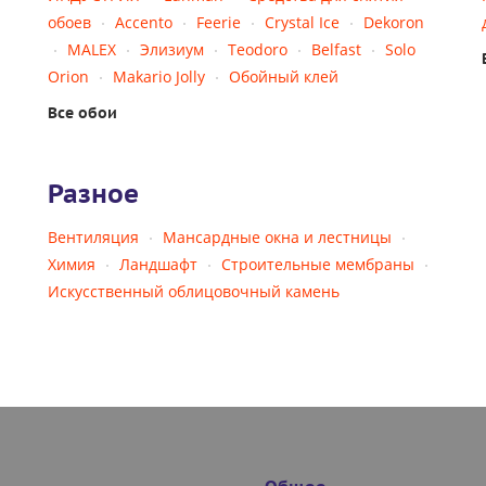
обоев
Accento
Feerie
Crystal Ice
Dekoron
MALEX
Элизиум
Teodoro
Belfast
Solo
Orion
Makario Jolly
Обойный клей
Все обои
Разное
Вентиляция
Мансардные окна и лестницы
Химия
Ландшафт
Строительные мембраны
Искусственный облицовочный камень