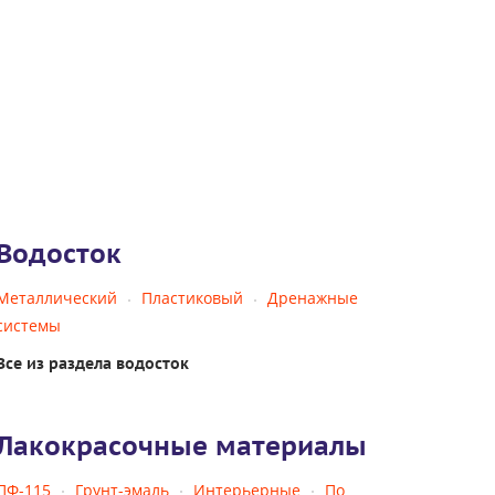
Водосток
Металлический
Пластиковый
Дренажные
системы
Все из раздела водосток
Лакокрасочные материалы
ПФ-115
Грунт-эмаль
Интерьерные
По