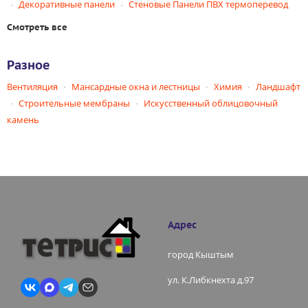
Декоративные панели
Стеновые Панели ПВХ термоперевод
Смотреть все
Разное
Вентиляция
Мансардные окна и лестницы
Химия
Ландшафт
Строительные мембраны
Искусственный облицовочный
камень
Адрес
город Кыштым
ул. К.Либкнехта д.97