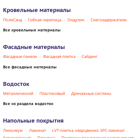
Кровельные материалы
ПолиСэнд
Гибкая черепица
Ондулин
Снегозадержатели
Все кровельные материалы
Фасадные материалы
Фасадные панели
Фасадная плитка
Сайдинг
Все фасадные материалы
Водосток
Металлический
Пластиковый
Дренажные системы
Все из раздела водосток
Напольные покрытия
Линолеум
Ламинат
LVT-плитка, кварцвинил, SPC-ламинат
Керамогранит
Плинтуса
Подложка под ламинат и кварцвинил