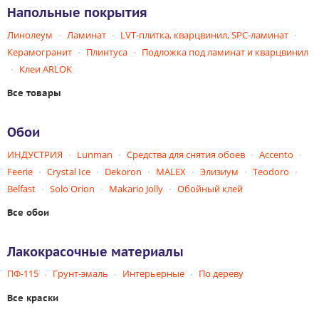
Напольные покрытия
Линолеум
Ламинат
LVT-плитка, кварцвинил, SPC-ламинат
Керамогранит
Плинтуса
Подложка под ламинат и кварцвинил
Клеи ARLOK
Все товары
Обои
ИНДУСТРИЯ
Lunman
Средства для снятия обоев
Accento
Feerie
Crystal Ice
Dekoron
MALEX
Элизиум
Teodoro
Belfast
Solo Orion
Makario Jolly
Обойный клей
Все обои
Лакокрасочные материалы
ПФ-115
Грунт-эмаль
Интерьерные
По дереву
Все краски