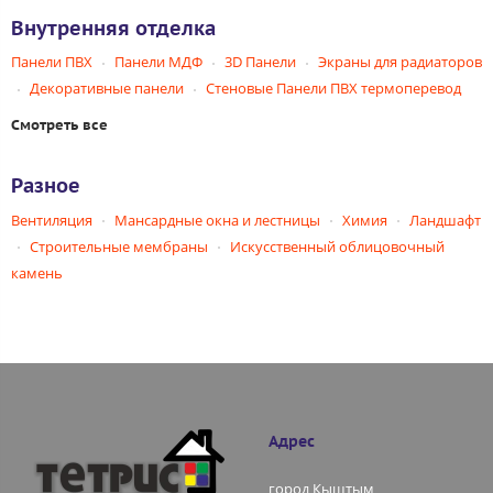
Внутренняя отделка
Панели ПВХ
Панели МДФ
3D Панели
Экраны для радиаторов
Декоративные панели
Стеновые Панели ПВХ термоперевод
Смотреть все
Разное
Вентиляция
Мансардные окна и лестницы
Химия
Ландшафт
Строительные мембраны
Искусственный облицовочный
камень
Адрес
город Кыштым