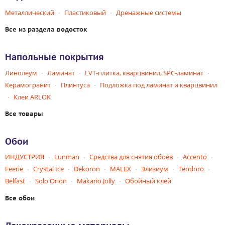
Металлический
Пластиковый
Дренажные системы
Все из раздела водосток
Напольные покрытия
Линолеум
Ламинат
LVT-плитка, кварцвинил, SPC-ламинат
Керамогранит
Плинтуса
Подложка под ламинат и кварцвинил
Клеи ARLOK
Все товары
Обои
ИНДУСТРИЯ
Lunman
Средства для снятия обоев
Accento
Feerie
Crystal Ice
Dekoron
MALEX
Элизиум
Teodoro
Belfast
Solo Orion
Makario Jolly
Обойный клей
Все обои