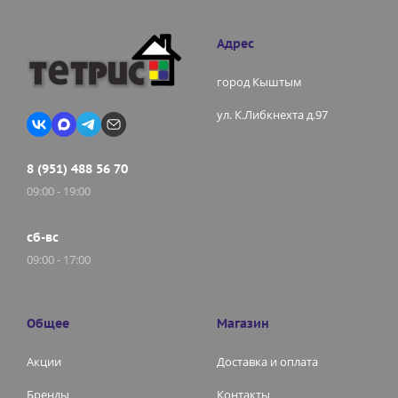
Адрес
город Кыштым
ул. К.Либкнехта д.97
8 (951) 488 56 70
09:00 - 19:00
сб-вс
09:00 - 17:00
Общее
Магазин
Акции
Доставка и оплата
Бренды
Контакты